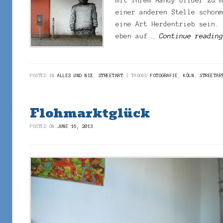
mit ihrem Handy Bilder zu 
einer anderen Stelle schon
eine Art Herdentrieb sein.
eben auf …
Continue readin
POSTED IN
ALLES UND NIX
,
STREETART
TAGGED
FOTOGRAFIE
,
KÖLN
,
STREETAR
Flohmarktglück
POSTED ON
JUNE 16, 2013