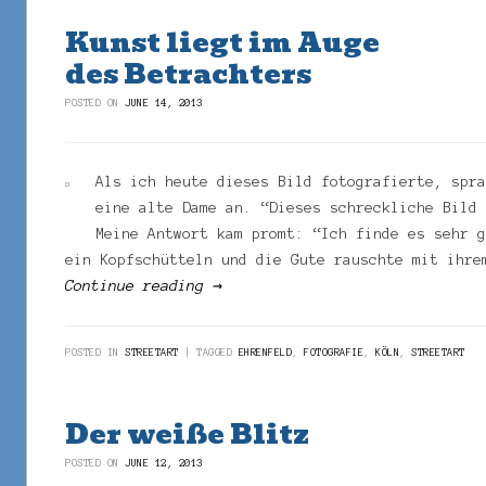
Kunst liegt im Auge
des Betrachters
POSTED ON
JUNE 14, 2013
Als ich heute dieses Bild fotografierte, spr
eine alte Dame an. “Dieses schreckliche Bild
Meine Antwort kam promt: “Ich finde es sehr 
ein Kopfschütteln und die Gute rauschte mit ihre
Continue reading
→
POSTED IN
STREETART
TAGGED
EHRENFELD
,
FOTOGRAFIE
,
KÖLN
,
STREETART
Der weiße Blitz
POSTED ON
JUNE 12, 2013