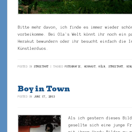
Bitte mehr davon, ich finde es immer wieder schö
vorbeikomme. Bei Ola`s Welt könnt ihr noch ein p
Herakut bewundern oder ihr besucht einfach die I
Künstlerduos.
POSTED IN
STREETART
TAGGED
FOTOGRAFIE
,
HERAKUT
,
KÖLN
,
STREETART
,
VEN
Boy in Town
POSTED ON
JUNE 17, 2013
Als ich gestern dieses Bil
gesellte sich eine junge F