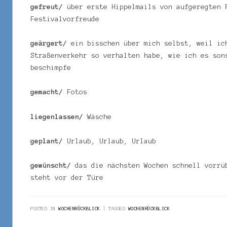
gefreut/
über erste Hippelmails von aufgeregten 
Festivalvorfreude
geärgert/
ein bisschen über mich selbst, weil ic
Straßenverkehr so verhalten habe, wie ich es son
beschimpfe
gemacht/
Fotos
liegenlassen/
Wäsche
geplant
/
Urlaub, Urlaub, Urlaub
gewünscht/
das die nächsten Wochen schnell vorrü
steht vor der Türe
POSTED IN
WOCHENRÜCKBLICK
TAGGED
WOCHENRÜCKBLICK