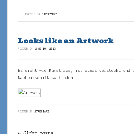
POSTED IN
STREETART
Looks like an Artwork
POSTED ON
JUNE 10, 2013
Es sieht wie Kunst aus, ist etwas versteckt und 
Nachbarschaft zu finden.
POSTED IN
STREETART
Post navigation
←
Older posts