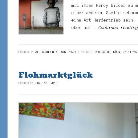
mit ihrem Handy Bilder zu 
einer anderen Stelle schon
eine Art Herdentrieb sein.
eben auf …
Continue readin
POSTED IN
ALLES UND NIX
,
STREETART
TAGGED
FOTOGRAFIE
,
KÖLN
,
STREETAR
Flohmarktglück
POSTED ON
JUNE 16, 2013