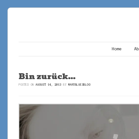
Main menu
Skip to content
Home
A
Bin zurück…
POSTED ON
AUGUST 14, 2013
BY
MARYBLUESBLOG