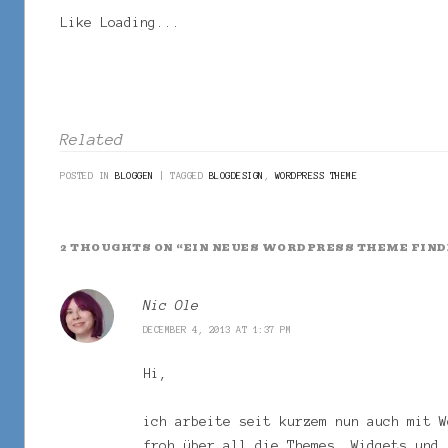
Like
Loading...
Related
POSTED IN
BLOGGEN
|
TAGGED
BLOGDESIGN
,
WORDPRESS THEME
2 THOUGHTS ON “
EIN NEUES WORDPRESS THEME FIN
Nic Ole
DECEMBER 4, 2013 AT 1:37 PM
Hi,
ich arbeite seit kurzem nun auch mit W
froh über all die Themes, Widgets und 