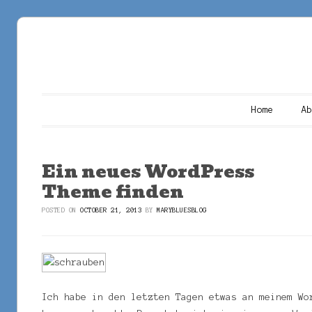
Main menu
Skip to content
Home
A
Ein neues WordPress
Theme finden
POSTED ON
OCTOBER 21, 2013
BY
MARYBLUESBLOG
Ich habe in den letzten Tagen etwas an meinem Wo