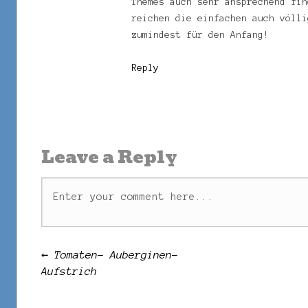
Themes auch sehr ansprechend fin
reichen die einfachen auch völli
zumindest für den Anfang!
Reply
Leave a Reply
Post navigation
←
Tomaten- Auberginen-
Aufstrich