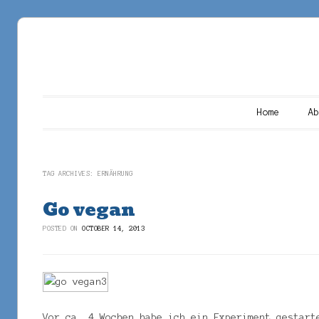
Main menu
Skip to content
Home
A
TAG ARCHIVES:
ERNÄHRUNG
Go vegan
POSTED ON
OCTOBER 14, 2013
Vor ca. 4 Wochen habe ich ein Experiment gestart